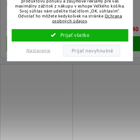
produktovú ponuku a záujmové reklamy pre váš
Nástenná vitrína Udina, biela
Nástenná vitrína Udina,
maximálny zážitok z nákupu v eshope Veľkého košíka.
orech
Svoj súhlas nám udelíte tlačidlom „OK, súhlasím“.
Odvolať ho môžete kedykoľvek na stránke
Ochrana
osobných údajov
.
skladom u
skladom u
145.40 €
145.40
dodávateľa
dodávateľa
Detail
Detail
Nastavenie