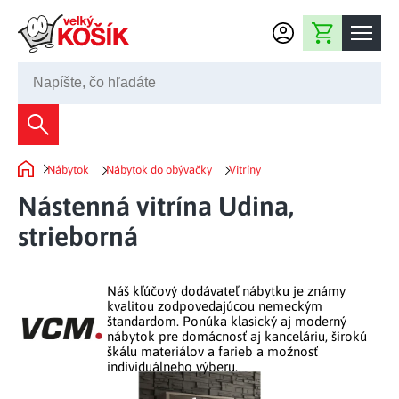
Prejsť na obsah
Nákupný košík
02 2220 5080
Dekorácie
Nábytok
Nábytok do obývačky
Vitríny
Bytové dekorácie
Domov
Domácnosť
Nástenná vitrína Udina,
Záhradné dekorácie
Bytový textil
strieborná
Kuchyňa
Kvety a vence
Domáce elektro
Kuchynské pomôcky
Nábytok
Svetelné dekorácie
Náš kľúčový dodávateľ nábytku je známy
Predsieň a chodba
Prestieranie a stolovanie
kvalitou zodpovedajúcou nemeckým
Kúpeľňový nábytok
Záhrada
Fontány a studne
štandardom. Ponúka klasický aj moderný
Kúpeľňa a záchod
Príprava nápojov
nábytok pre domácnosť aj kanceláriu, širokú
Nábytok do predsiene
škálu materiálov a farieb a možnosť
Veľkonočné dekorácie
Záhradné doplnky
Voľný čas
Spálňa a šatňa
individuálneho výberu.
Grilovanie a vyprážanie
Kancelársky nábytok
Dekorácie na hrob
Záhradný nábytok
Upratovacie prostriedky
Auto príslušenstvo