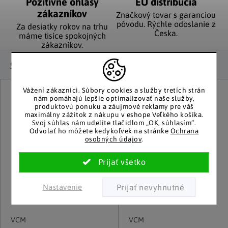
Pozitívne ohlasy
EÚ distribúcia
zákazníkov
Značkový tovar s garanciou
pôvodu. Rýchle odoslanie z
Za desiatky rokov na trhu
Česka.
máme tisíce spokojných
zákazníkov.
Súvisiaci tovar
Vážení zákazníci.
Súbory cookies a služby tretích strán
nám pomáhajú lepšie optimalizovať naše služby,
produktovú ponuku a záujmové reklamy pre váš
maximálny zážitok z nákupu v eshope Veľkého košíka.
Svoj súhlas nám udelíte tlačidlom „OK, súhlasím“.
Odvolať ho môžete kedykoľvek na stránke
Ochrana
osobných údajov
.
Nastavenie
VCM
VCM