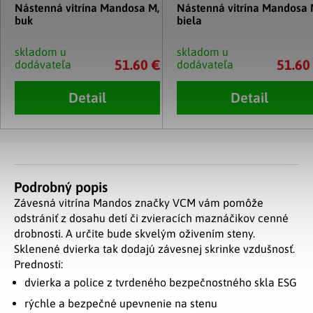
Nástenná vitrína Mandosa M,
Nástenná vitrína Mandosa 
buk
biela
skladom u
skladom u
51.60 €
51.60
dodávateľa
dodávateľa
Detail
Detail
Podrobný popis
Závesná vitrína Mandos značky VCM vám pomôže
odstrániť z dosahu detí či zvieracích maznáčikov cenné
drobnosti. A určite bude skvelým oživením steny.
Sklenené dvierka tak dodajú závesnej skrinke vzdušnosť.
Prednosti:
dvierka a police z tvrdeného bezpečnostného skla ESG
rýchle a bezpečné upevnenie na stenu