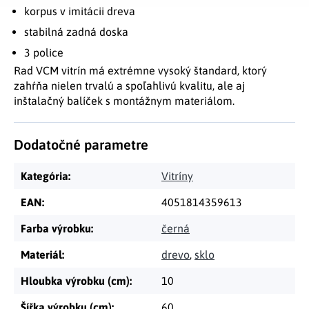
korpus v imitácii dreva
stabilná zadná doska
3 police
Rad VCM vitrín má extrémne vysoký štandard, ktorý
zahŕňa nielen trvalú a spoľahlivú kvalitu, ale aj
inštalačný balíček s montážnym materiálom.
Dodatočné parametre
Kategória
:
Vitríny
EAN
:
4051814359613
Farba výrobku
:
černá
Materiál
:
drevo
,
sklo
Hloubka výrobku (cm)
:
10
Šířka výrobku (cm)
:
60