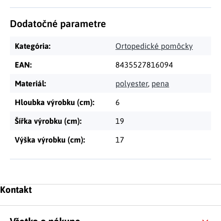
Dodatočné parametre
Kategória
:
Ortopedické pomôcky
EAN
:
8435527816094
Materiál
:
polyester
,
pena
Hloubka výrobku (cm)
:
6
Šířka výrobku (cm)
:
19
Výška výrobku (cm)
:
17
Zápätie
Kontakt