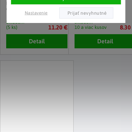
Masážny prístroj na krčnú
Dlhé nožnice na nechty
chrbticu InnovaGoods
Nastavenie
Skladom
Skladom
11.20 €
8.30
(5 ks)
10 a viac kusov
Detail
Detail