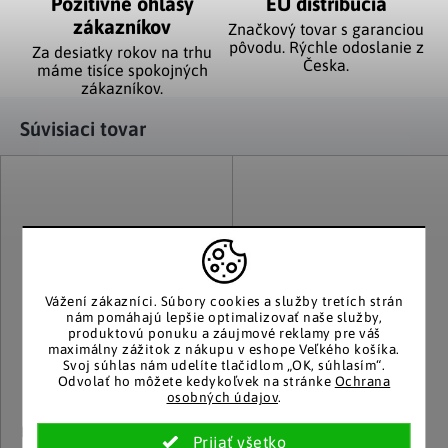
Pozitívne ohlasy
EÚ distribúcia
zákazníkov
Značkový tovar s garanciou
pôvodu. Rýchle odoslanie z
Za desiatky rokov na trhu
Česka.
máme tisíce spokojných
zákazníkov.
Súvisiaci tovar
Vážení zákazníci.
Súbory cookies a služby tretích strán
nám pomáhajú lepšie optimalizovať naše služby,
produktovú ponuku a záujmové reklamy pre váš
maximálny zážitok z nákupu v eshope Veľkého košíka.
Svoj súhlas nám udelíte tlačidlom „OK, súhlasím“.
Odvolať ho môžete kedykoľvek na stránke
Ochrana
osobných údajov
.
InnovaGoods
walzvital