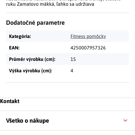
ruku Zamatovo mäkká, ľahko sa udržiava
Dodatočné parametre
Kategória
:
Fitness pomôcky
EAN
:
4250007957326
Průměr výrobku (cm)
:
15
Výška výrobku (cm)
:
4
Zápätie
Kontakt
Všetko o nákupe