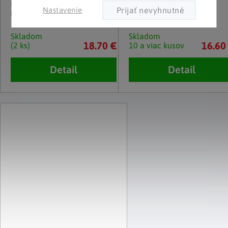
LED Solárny záhradný zápich
Solárna soška anjela so
Nastavenie
Mačka
svetelným krížom
Skladom
Skladom
18.70 €
16.60
(2 ks)
10 a viac kusov
Detail
Detail