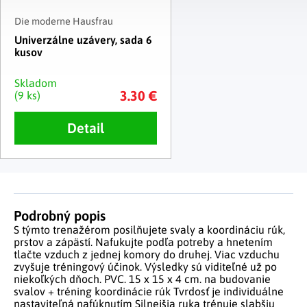
Die moderne Hausfrau
Univerzálne uzávery, sada 6
kusov
Skladom
3.30 €
(9 ks)
Detail
Podrobný popis
S týmto trenažérom posilňujete svaly a koordináciu rúk,
prstov a zápästí. Nafukujte podľa potreby a hnetením
tlačte vzduch z jednej komory do druhej. Viac vzduchu
zvyšuje tréningový účinok. Výsledky sú viditeľné už po
niekoľkých dňoch. PVC. 15 x 15 x 4 cm. na budovanie
svalov + tréning koordinácie rúk Tvrdosť je individuálne
nastaviteľná nafúknutím Silnejšia ruka trénuje slabšiu