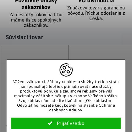
Pozitívne ohlasy
EÚ distribúcia
zákazníkov
Značkový tovar s garanciou
pôvodu. Rýchle odoslanie z
Za desiatky rokov na trhu
Česka.
máme tisíce spokojných
zákazníkov.
Súvisiaci tovar
Vážení zákazníci.
Súbory cookies a služby tretích strán
nám pomáhajú lepšie optimalizovať naše služby,
produktovú ponuku a záujmové reklamy pre váš
maximálny zážitok z nákupu v eshope Veľkého košíka.
Svoj súhlas nám udelíte tlačidlom „OK, súhlasím“.
Odvolať ho môžete kedykoľvek na stránke
Ochrana
osobných údajov
.
WENKO
Haushalt international