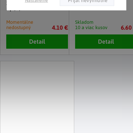
Nastavenie
Záhradná páska na suchý
Multi-držiak do auta
zips, 7,5 m
Momentálne
Skladom
4.10 €
6.60
nedostupný
10 a viac kusov
Detail
Detail