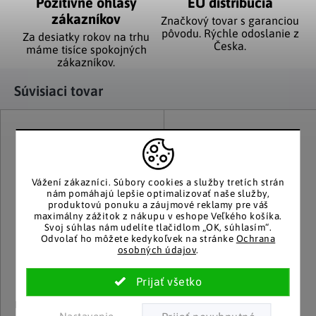
Pozitívne ohlasy
EÚ distribúcia
zákazníkov
Značkový tovar s garanciou
pôvodu. Rýchle odoslanie z
Za desiatky rokov na trhu
Česka.
máme tisíce spokojných
zákazníkov.
Súvisiaci tovar
Vážení zákazníci.
Súbory cookies a služby tretích strán
nám pomáhajú lepšie optimalizovať naše služby,
produktovú ponuku a záujmové reklamy pre váš
maximálny zážitok z nákupu v eshope Veľkého košíka.
Svoj súhlas nám udelíte tlačidlom „OK, súhlasím“.
Odvolať ho môžete kedykoľvek na stránke
Ochrana
osobných údajov
.
Die moderne Hausfrau
Die moderne Hausfrau