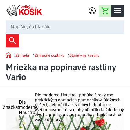
Prejsť na obsah
Nákupný košík
02 2220 5080
Dekorácie
Záhrada
Záhradné doplnky
Stojany na kvetiny
Bytové dekorácie
Domov
Domácnosť
Mriežka na popínavé rastliny
Záhradné dekorácie
Bytový textil
Vario
Kuchyňa
Kvety a vence
Domáce elektro
Kuchynské pomôcky
Nábytok
Svetelné dekorácie
Die moderne Hausfrau ponúka široký rad
Predsieň a chodba
Prestieranie a stolovanie
praktických domácich pomocníkov, úložných
Kúpeľňový nábytok
Die
Záhrada
Fontány a studne
riešení, dekorácií a sezónnych doplnkov –
Kúpeľňa a záchod
Značka:
moderne
Príprava nápojov
všetko navrhnuté tak, aby uľahčilo každodenný
Hausfrau
Nábytok do predsiene
život a prinieslo viac pohodlia a funkčnosti do
Veľkonočné dekorácie
Záhradné doplnky
Voľný čas
Spálňa a šatňa
vášho domova.
Grilovanie a vyprážanie
Kancelársky nábytok
Dekorácie na hrob
Záhradný nábytok
Upratovacie prostriedky
Auto príslušenstvo