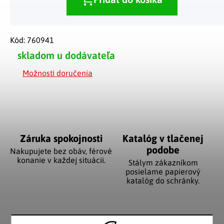
Kód:
760941
skladom u dodávateľa
Možnosti doručenia
Záruka spokojnosti
Katalóg v tlačenej
podobe
Nakupujete bez obáv, férové
​​konanie v každej situácii.
Stálym zákazníkom
posielame papierový
katalóg do schránky.