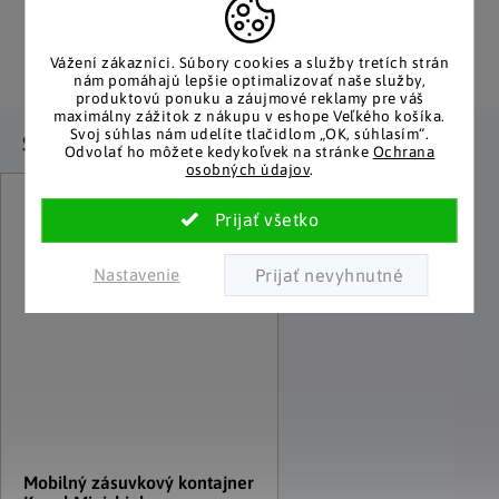
Pozitívne ohlasy
EÚ distribúcia
zákazníkov
Značkový tovar s garanciou
pôvodu. Rýchle odoslanie z
Za desiatky rokov na trhu
Vážení zákazníci.
Súbory cookies a služby tretích strán
Česka.
máme tisíce spokojných
nám pomáhajú lepšie optimalizovať naše služby,
zákazníkov.
produktovú ponuku a záujmové reklamy pre váš
maximálny zážitok z nákupu v eshope Veľkého košíka.
Svoj súhlas nám udelíte tlačidlom „OK, súhlasím“.
Súvisiaci tovar
Odvolať ho môžete kedykoľvek na stránke
Ochrana
osobných údajov
.
Nastavenie
Mobilný zásuvkový kontajner