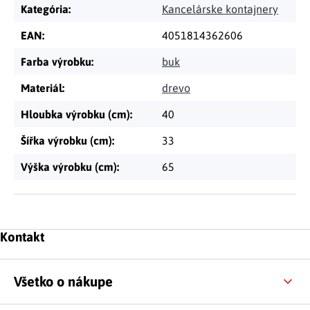
Kategória
:
Kancelárske kontajnery
EAN
:
4051814362606
Farba výrobku
:
buk
Materiál
:
drevo
Hloubka výrobku (cm)
:
40
Šířka výrobku (cm)
:
33
Výška výrobku (cm)
:
65
Zápätie
Kontakt
Všetko o nákupe