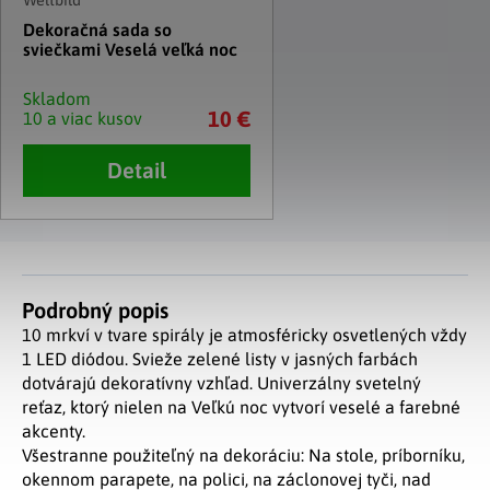
Dekoračná sada so
sviečkami Veselá veľká noc
Skladom
10 €
10 a viac kusov
Detail
Podrobný popis
10 mrkví v tvare spirály je atmosféricky osvetlených vždy
1 LED diódou. Svieže zelené listy v jasných farbách
dotvárajú dekoratívny vzhľad. Univerzálny svetelný
reťaz, ktorý nielen na Veľkú noc vytvorí veselé a farebné
akcenty.
Všestranne použiteľný na dekoráciu: Na stole, príborníku,
okennom parapete, na polici, na záclonovej tyči, nad