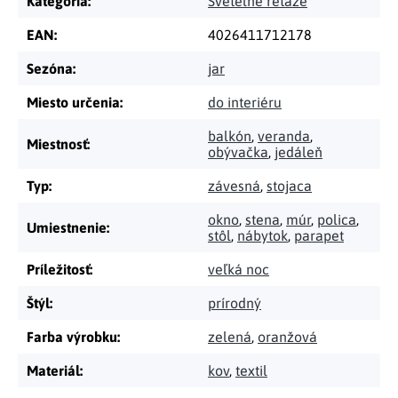
Kategória
:
Svetelné reťaze
EAN
:
4026411712178
Sezóna
:
jar
Miesto určenia
:
do interiéru
balkón
,
veranda
,
Miestnosť
:
obývačka
,
jedáleň
Typ
:
závesná
,
stojaca
okno
,
stena
,
múr
,
polica
,
Umiestnenie
:
stôl
,
nábytok
,
parapet
Príležitosť
:
veľká noc
Štýl
:
prírodný
Farba výrobku
:
zelená
,
oranžová
Materiál
:
kov
,
textil