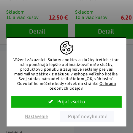
Skladom
Skladom
12.50 €
6.20
10 a viac kusov
10 a viac kusov
Detail
Detail
Vážení zákazníci.
Súbory cookies a služby tretích strán
nám pomáhajú lepšie optimalizovať naše služby,
produktovú ponuku a záujmové reklamy pre váš
maximálny zážitok z nákupu v eshope Veľkého košíka.
Svoj súhlas nám udelíte tlačidlom „OK, súhlasím“.
Odvolať ho môžete kedykoľvek na stránke
Ochrana
osobných údajov
.
Nastavenie
Weltbild