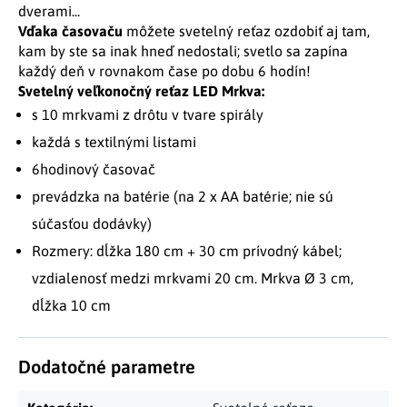
dverami...
Vďaka časovaču
môžete svetelný reťaz ozdobiť aj tam,
kam by ste sa inak hneď nedostali; svetlo sa zapína
každý deň v rovnakom čase po dobu 6 hodín!
Svetelný veľkonočný reťaz LED Mrkva:
s 10 mrkvami z drôtu v tvare spirály
každá s textilnými listami
6hodinový časovač
prevádzka na batérie (na 2 x AA batérie; nie sú
súčasťou dodávky)
Rozmery: dĺžka 180 cm + 30 cm prívodný kábel;
vzdialenosť medzi mrkvami 20 cm. Mrkva Ø 3 cm,
dĺžka 10 cm
Dodatočné parametre