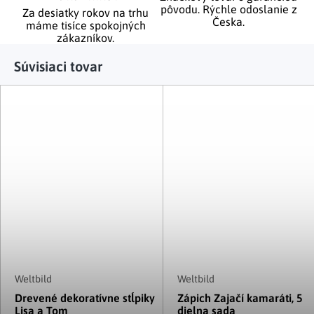
pôvodu. Rýchle odoslanie z
Za desiatky rokov na trhu
Česka.
máme tisíce spokojných
zákazníkov.
Súvisiaci tovar
Weltbild
Weltbild
Drevené dekoratívne stĺpiky
Zápich Zajačí kamaráti, 5
Lisa a Tom
dielna sada