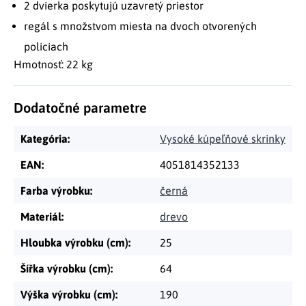
2 dvierka poskytujú uzavretý priestor
regál s množstvom miesta na dvoch otvorených
policiach
Hmotnosť: 22 kg
Dodatočné parametre
Kategória
:
Vysoké kúpeľňové skrinky
EAN
:
4051814352133
Farba výrobku
:
černá
Materiál
:
drevo
Hloubka výrobku (cm)
:
25
Šířka výrobku (cm)
:
64
Výška výrobku (cm)
:
190