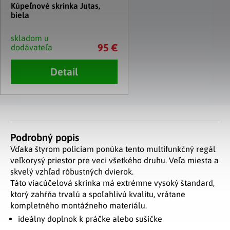
Kúpeľnové skrinka Jutas,
biela
skladom u
95 €
dodávateľa
Detail
Podrobný popis
Vďaka štyrom policiam ponúka tento multifunkčný regál
veľkorysý priestor pre veci všetkého druhu. Veľa miesta a
skvelý vzhľad róbustných dvierok.
Táto viacúčelová skrinka má extrémne vysoký štandard,
ktorý zahŕňa trvalú a spoľahlivú kvalitu, vrátane
kompletného montážneho materiálu.
ideálny doplnok k práčke alebo sušičke