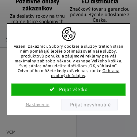
Pozitívne ohlasy
EÚ distribúcia
zákazníkov
Značkový tovar s garanciou
pôvodu. Rýchle odoslanie z
Za desiatky rokov na trhu
Česka.
máme tisíce spokojných
zákazníkov.
Súvisiaci tovar
Vážení zákazníci.
Súbory cookies a služby tretích strán
nám pomáhajú lepšie optimalizovať naše služby,
produktovú ponuku a záujmové reklamy pre váš
maximálny zážitok z nákupu v eshope Veľkého košíka.
Svoj súhlas nám udelíte tlačidlom „OK, súhlasím“.
Odvolať ho môžete kedykoľvek na stránke
Ochrana
osobných údajov
.
Nastavenie
VCM