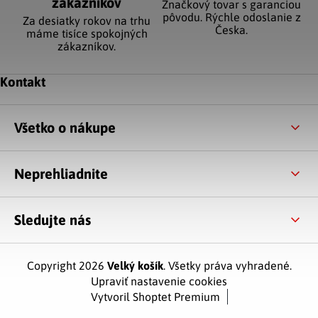
zákazníkov
Značkový tovar s garanciou
pôvodu. Rýchle odoslanie z
Za desiatky rokov na trhu
Česka.
máme tisíce spokojných
zákazníkov.
Zápätie
Kontakt
Všetko o nákupe
Neprehliadnite
Sledujte nás
Copyright 2026
Velký košík
. Všetky práva vyhradené.
Upraviť nastavenie cookies
Vytvoril Shoptet Premium