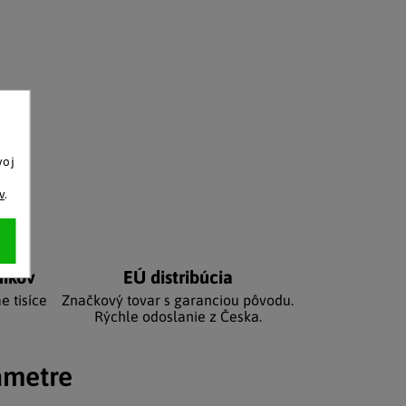
voj
o
v
.
níkov
EÚ distribúcia
e tisíce
Značkový tovar s garanciou pôvodu.
Rýchle odoslanie z Česka.
ametre