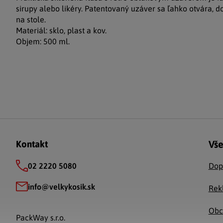
sirupy alebo likéry. Patentovaný uzáver sa ľahko otvára, 
na stole.
Materiál: sklo, plast a kov.
Objem: 500 ml.
Zápätie
Vše
Kontakt
02 2220 5080
Dop
info
@
velkykosik.sk
Rek
Obc
PackWay s.r.o.