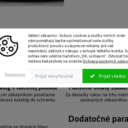
Vážení zákazníci.
Súbory cookies a služby tretích strán
nám pomáhajú lepšie optimalizovať naše služby,
produktovú ponuku a záujmové reklamy pre váš
maximálny zážitok z nákupu v eshope Veľkého košíka.
S
súhlas nám udelíte tlačidlom „OK, súhlasím“.
Odvolať h
môžete kedykoľvek na stránke
Ochrana osobných údajo
Nastavenie
alóg v tlačenej podobe
Pozitívne ohlasy zákaz
lym zákazníkom posielame
Za desiatky rokov na trhu mám
ierový katalóg do schránky.
spokojných zákazníkov.
Dodatočné par
deálna na domáce šťavy,