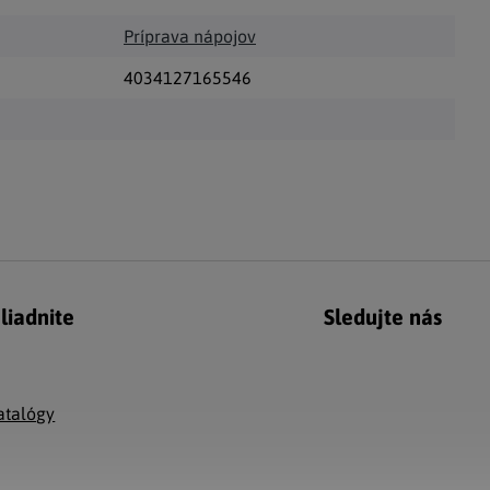
Príprava nápojov
4034127165546
liadnite
Sledujte nás
g
atalógy