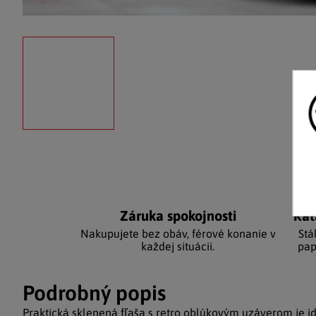
Záruka spokojnosti
Kat
Nakupujete bez obáv, férové ​​konanie v
Stá
každej situácii.
pap
Podrobný popis
Praktická sklenená fľaša s retro oblúkovým uzáverom je i