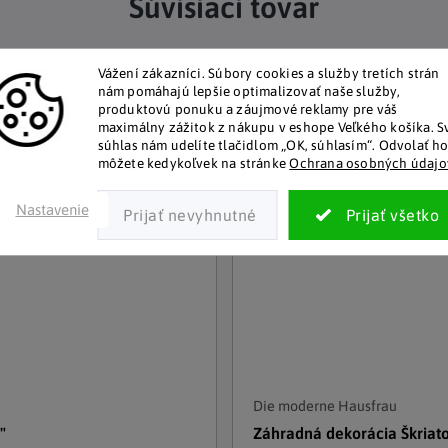
Súvisiaci tovar
Vážení zákazníci.
Akčná cena
Súbory cookies a služby tretích strán
nám pomáhajú lepšie optimalizovať naše služby,
produktovú ponuku a záujmové reklamy pre váš
maximálny zážitok z nákupu v eshope Veľkého košíka.
S
súhlas nám udelíte tlačidlom „OK, súhlasím“.
Odvolať h
môžete kedykoľvek na stránke
Ochrana osobných údajo
Nastavenie
Die moderne Hausfrau
"
Záhradná dekorácia Škriat