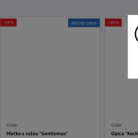
–19 %
Akčná cena
–20 %
Gilde
Gilde
Mačka s ružou "Gentleman"
Opica "Koch