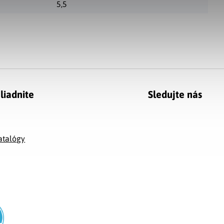
5,5
liadnite
Sledujte nás
g
atalógy