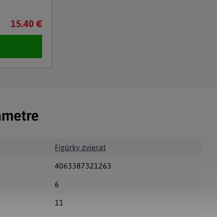
15.40 €
ametre
Figúrky zvierat
4063387321263
6
11