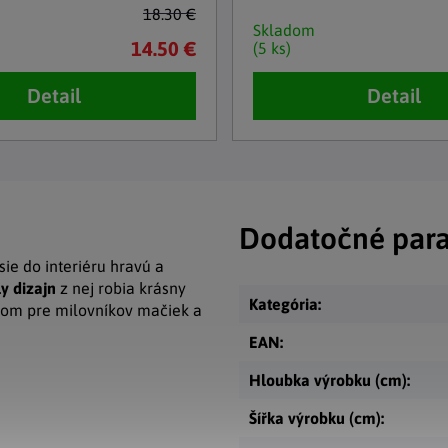
18.30 €
Skladom
14.50 €
(5 ks)
Detail
Detail
Dodatočné par
ie do interiéru hravú a
y dizajn
z nej robia krásny
Kategória
:
ekom pre milovníkov mačiek a
EAN
:
Hloubka výrobku (cm)
:
Šířka výrobku (cm)
: