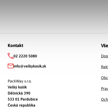
Zápätie
Vše
Kontakt
02 2220 5080
Dop
info
@
velkykosik.sk
Rek
Obc
PackWay s.r.o.
Velký košík
Prav
Dělnická 390
533 01 Pardubice
Och
Česká republika