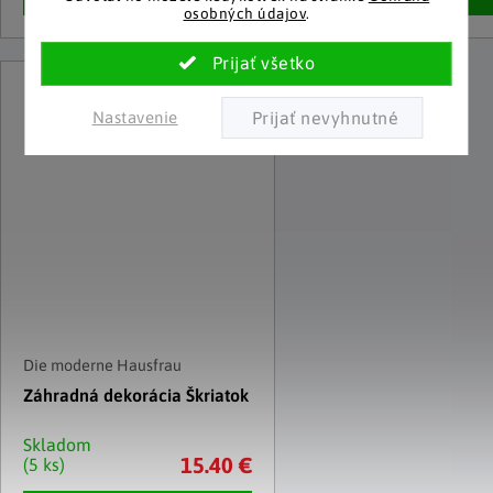
osobných údajov
.
Nastavenie
Die moderne Hausfrau
Záhradná dekorácia Škriatok
Skladom
15.40 €
(5 ks)