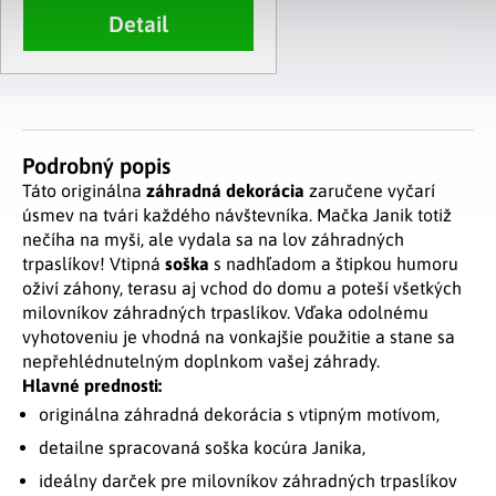
Detail
Podrobný popis
Táto originálna
záhradná dekorácia
zaručene vyčarí
úsmev na tvári každého návštevníka. Mačka Janik totiž
nečíha na myši, ale vydala sa na lov záhradných
trpaslíkov! Vtipná
soška
s nadhľadom a štipkou humoru
oživí záhony, terasu aj vchod do domu a poteší všetkých
milovníkov záhradných trpaslíkov. Vďaka odolnému
vyhotoveniu je vhodná na vonkajšie použitie a stane sa
nepřehlédnutelným doplnkom vašej záhrady.
Hlavné prednosti:
originálna záhradná dekorácia s vtipným motívom,
detailne spracovaná soška kocúra Janika,
ideálny darček pre milovníkov záhradných trpaslíkov