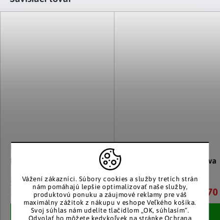
Die moderne Hausfrau
Die moderne Hausfrau
Pasca na osy, žltá
Záhradná dekorácia Želva
Vážení zákazníci.
Súbory cookies a služby tretích strán
Skladom
Skladom
nám pomáhajú lepšie optimalizovať naše služby,
5 €
13.70
10 a viac kusov
10 a viac kusov
produktovú ponuku a záujmové reklamy pre váš
maximálny zážitok z nákupu v eshope Veľkého košíka.
Svoj súhlas nám udelíte tlačidlom „OK, súhlasím“.
Detail
Detail
Odvolať ho môžete kedykoľvek na stránke
Ochrana