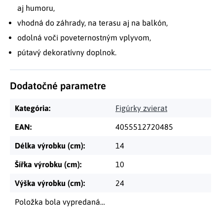
aj humoru,
vhodná do záhrady, na terasu aj na balkón,
odolná voči poveternostným vplyvom,
pútavý dekoratívny doplnok.
Dodatočné parametre
Kategória
:
Figúrky zvierat
EAN
:
4055512720485
Délka výrobku (cm)
:
14
Šířka výrobku (cm)
:
10
Výška výrobku (cm)
:
24
Položka bola vypredaná…