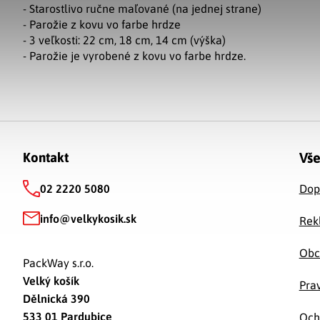
- Starostlivo ručne maľované (na jednej strane)
- Parožie z kovu vo farbe hrdze
- 3 veľkosti: 22 cm, 18 cm, 14 cm (výška)
- Parožie je vyrobené z kovu vo farbe hrdze.
Zápätie
Vše
Kontakt
02 2220 5080
Dop
info
@
velkykosik.sk
Rek
Obc
PackWay s.r.o.
Velký košík
Prav
Dělnická 390
533 01 Pardubice
Och