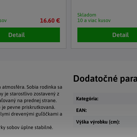
Skladom
16.60 €
sov
10 a viac kusov
Detail
Detail
Dodatočné par
 atmosféra. Sobia rodinka sa
 je starostlivo zostavený z
Kategória
:
ľovaný na prednej strane.
 je pevne priskrutkovaná.
EAN
:
elymi drevenými guľôčkami a
Výška výrobku (cm)
:
rky sobov úplne stabilné.