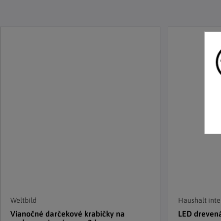
Weltbild
Haushalt inte
Vianočné darčekové krabičky na
LED drevená