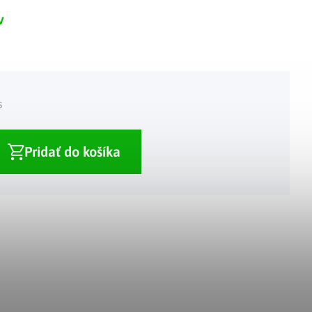
v
Adventné kalendáre
Adventné svietniky
|
|
Adventné vence
Vianočné osvetlenie
|
|
Vianočné ozdoby
Vianočná dedinka
|
s
Pridať do košíka