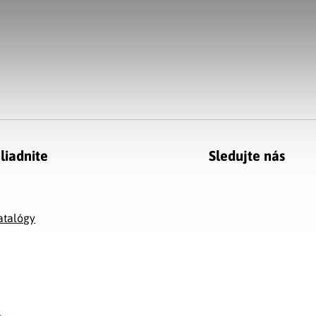
liadnite
Sledujte nás
g
atalógy