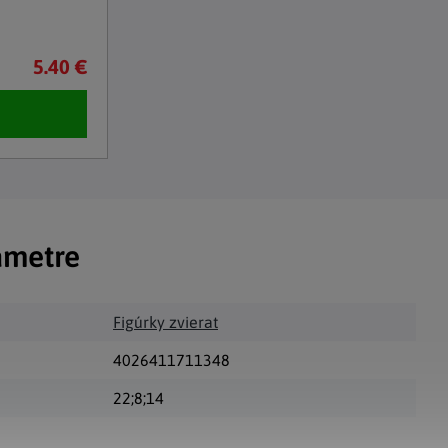
5.40 €
ametre
Figúrky zvierat
4026411711348
22;8;14