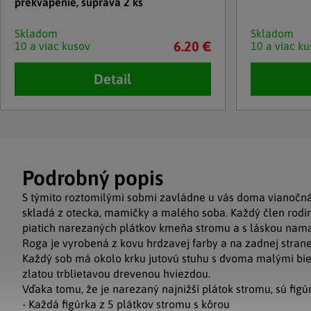
prekvapenie, súprava 2 ks
Skladom
Skladom
6.20 €
10 a viac kusov
10 a viac ku
Detail
Podrobný popis
S týmito roztomilými sobmi zavládne u vás doma vianočná
skladá z otecka, mamičky a malého soba. Každý člen rodiny
piatich narezaných plátkov kmeňa stromu a s láskou nama
Roga je vyrobená z kovu hrdzavej farby a na zadnej strane
Každý sob má okolo krku jutovú stuhu s dvoma malými bi
zlatou trblietavou drevenou hviezdou.
Vďaka tomu, že je narezaný najnižší plátok stromu, sú figú
- Každá figúrka z 5 plátkov stromu s kôrou