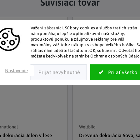
Súvisiaci tovar
Vážení zákazníci.
Súbory cookies a služby tretích strán
nám pomáhajú lepšie optimalizovať naše služby,
produktovú ponuku a záujmové reklamy pre váš
maximálny zážitok z nákupu v eshope Veľkého košíka.
S
súhlas nám udelíte tlačidlom „OK, súhlasím“.
Odvolať h
môžete kedykoľvek na stránke
Ochrana osobných údajo
Nastavenie
rnational
Weltbild
 dekorácia Jeleň v lese
Drevená dekorácia Sova, sa