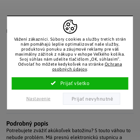
Záruka spokojnosti
Katalóg v tlačenej
podobe
Nakupujete bez obáv, férové
​​konanie v každej situácii.
Stálym zákazníkom
Vážení zákazníci.
Súbory cookies a služby tretích strán
posielame papierový
nám pomáhajú lepšie optimalizovať naše služby,
produktovú ponuku a záujmové reklamy pre váš
katalóg do schránky.
maximálny zážitok z nákupu v eshope Veľkého košíka.
Svoj súhlas nám udelíte tlačidlom „OK, súhlasím“.
Odvolať ho môžete kedykoľvek na stránke
Ochrana
osobných údajov
.
Pozitívne ohlasy
EÚ distribúcia
zákazníkov
Značkový tovar s garanciou
pôvodu. Rýchle odoslanie z
Za desiatky rokov na trhu
Česka.
máme tisíce spokojných
Nastavenie
zákazníkov.
Podrobný popis
Potrebujete zvážiť akúkoľvek batožinu? S touto váhou to
nebude problém. Má presnú elektronickú stupnicu a