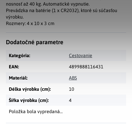
nosnosť až 40 kg. Automatické vypnutie.
Prevádzka na batérie (1 x CR2032), ktoré sú súčasťou
výrobku.
Rozmery: 4 x 10 x 3 cm
Dodatočné parametre
Kategória
:
Cestovanie
EAN
:
4899888116431
Materiál
:
ABS
Délka výrobku (cm)
:
10
Šířka výrobku (cm)
:
4
Položka bola vypredaná…