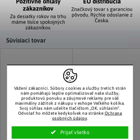
Pozitívne ohlasy
EÚ distribúcia
zákazníkov
Značkový tovar s garanciou
pôvodu. Rýchle odoslanie z
Za desiatky rokov na trhu
Česka.
máme tisíce spokojných
zákazníkov.
Súvisiaci tovar
Vážení zákazníci.
Súbory cookies a služby tretích strán
nám pomáhajú lepšie optimalizovať naše služby,
produktovú ponuku a záujmové reklamy pre váš
maximálny zážitok z nákupu v eshope Veľkého košíka.
Svoj súhlas nám udelíte tlačidlom „OK, súhlasím“.
Odvolať ho môžete kedykoľvek na stránke
Ochrana
osobných údajov
.
Die moderne Hausfrau
Die moderne Hausfrau