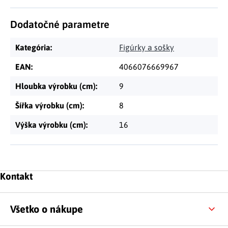
Dodatočné parametre
Kategória
:
Figúrky a sošky
EAN
:
4066076669967
Hloubka výrobku (cm)
:
9
Šířka výrobku (cm)
:
8
Výška výrobku (cm)
:
16
Zápätie
Kontakt
Všetko o nákupe