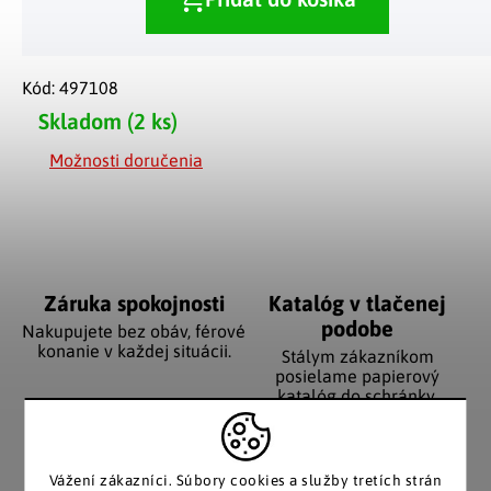
Kód:
497108
Skladom
(2 ks)
Možnosti doručenia
Záruka spokojnosti
Katalóg v tlačenej
podobe
Nakupujete bez obáv, férové
​​konanie v každej situácii.
Stálym zákazníkom
posielame papierový
katalóg do schránky.
Vážení zákazníci.
Súbory cookies a služby tretích strán