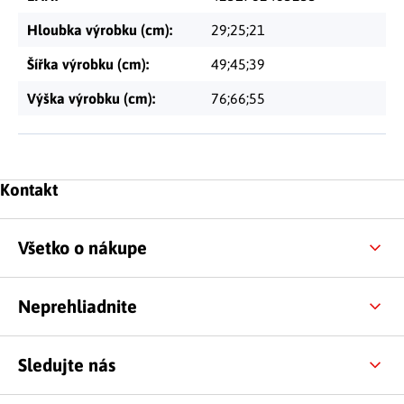
Hloubka výrobku (cm)
:
29;25;21
Šířka výrobku (cm)
:
49;45;39
Výška výrobku (cm)
:
76;66;55
Zápätie
Kontakt
Všetko o nákupe
Neprehliadnite
Sledujte nás