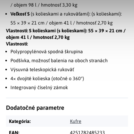
/ objem 98 l / hmotnosť 3,30 kg
Veľkosť S
(s kolieskami a rukoväťami): (s kolieskami):
55 × 39 × 21 cm / objem 41 l / hmotnosť 2,70 kg
Vlastnosti: S kolieskami (s kolieskami): 55 × 39 × 21 cm /
objem 41 l / hmotnosť 2,70 kg
Vlastnosti:
Polypropylénová spodná škrupina
Podšívka, možnosť balenia na oboch stranách
Výsuvná teleskopická rukoväť
4× dvojité kolieska (otočné o 360°)
Integrovaný číselný zámok
Dodatočné parametre
Kategória
:
Kufre
EAN
:
4251782485233