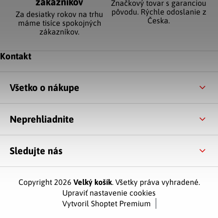
zákazníkov
Značkový tovar s garanciou
pôvodu. Rýchle odoslanie z
Za desiatky rokov na trhu
Česka.
máme tisíce spokojných
zákazníkov.
Zápätie
Kontakt
Všetko o nákupe
Neprehliadnite
Sledujte nás
Copyright 2026
Velký košík
. Všetky práva vyhradené.
Upraviť nastavenie cookies
Vytvoril Shoptet Premium