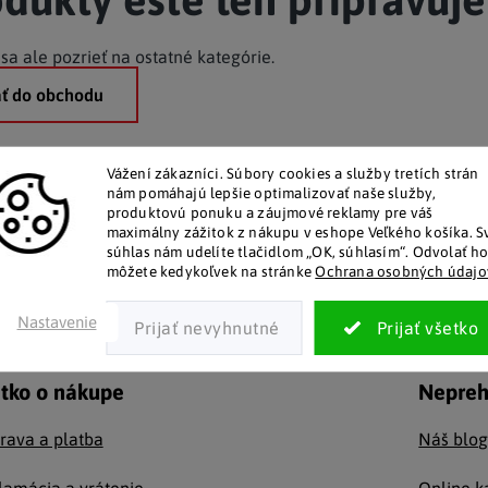
Lapače hmyzu
Sošky anjelov
Riad do mikrovlnky
Kreslá
Komody a skrinky
Dráčikovia
Strojčeky na cesto
Police a regály
Sošky buddha
|
|
|
|
|
|
|
|
Mobilné zariadenia
Kancelárske vybavenie
|
Sošky do záhrady
Hrnce a pokrievky
Vitríny
Konferenčné stolíky
Figúrky zvierat
Panvice a pekáče
Nástenné police
Škriatkovia
|
|
|
|
|
|
sa ale pozrieť na ostatné kategórie.
Formy na pečenie a plechy
ť do obchodu
Vážení zákazníci.
Súbory cookies a služby tretích strán
nám pomáhajú lepšie optimalizovať naše služby,
produktovú ponuku a záujmové reklamy pre váš
alóg v tlačenej podobe
Pozitívne ohlasy zákaz
maximálny zážitok z nákupu v eshope Veľkého košíka.
S
súhlas nám udelíte tlačidlom „OK, súhlasím“.
Odvolať h
lym zákazníkom posielame
Za desiatky rokov na trhu mám
môžete kedykoľvek na stránke
Ochrana osobných údajo
ierový katalóg do schránky.
spokojných zákazníkov.
Nastavenie
tko o nákupe
Nepreh
rava a platba
Náš blo