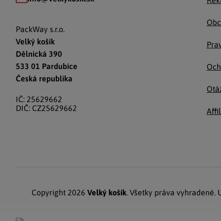
Rek
Obc
PackWay s.r.o.
Velký košík
Prav
Dělnická 390
533 01 Pardubice
Och
Česká republika
Otá
IČ: 25629662
DIČ: CZ25629662
Affi
Copyright 2026
Velký košík
. Všetky práva vyhradené.