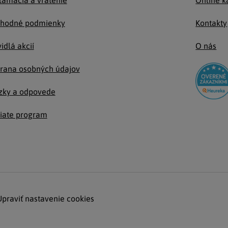
lamácia a vrátenie
Online k
hodné podmienky
Kontakty
idlá akcií
O nás
rana osobných údajov
zky a odpovede
liate program
Upraviť nastavenie cookies