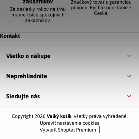
zákazníkov
Značkový tovar s garanciou
pôvodu. Rýchle odoslanie z
Za desiatky rokov na trhu
Česka.
máme tisíce spokojných
zákazníkov.
Zápätie
Kontakt
Všetko o nákupe
Neprehliadnite
Sledujte nás
Copyright 2026
Velký košík
. Všetky práva vyhradené.
Upraviť nastavenie cookies
Vytvoril Shoptet Premium