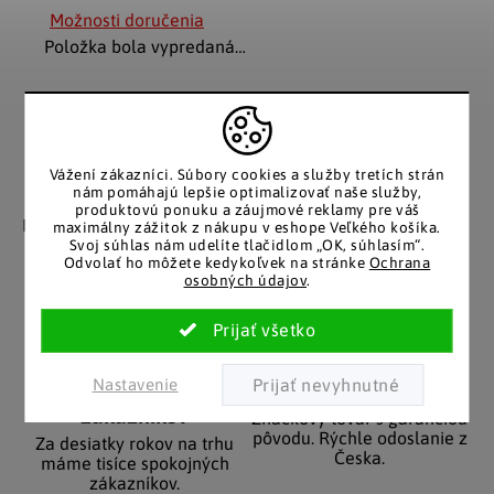
Možnosti doručenia
Položka bola vypredaná…
Vážení zákazníci.
Súbory cookies a služby tretích strán
nám pomáhajú lepšie optimalizovať naše služby,
Záruka spokojnosti
Katalóg v tlačenej
produktovú ponuku a záujmové reklamy pre váš
podobe
Nakupujete bez obáv, férové
maximálny zážitok z nákupu v eshope Veľkého košíka.
​​konanie v každej situácii.
Svoj súhlas nám udelíte tlačidlom „OK, súhlasím“.
Stálym zákazníkom
Odvolať ho môžete kedykoľvek na stránke
Ochrana
posielame papierový
osobných údajov
.
katalóg do schránky.
Nastavenie
Pozitívne ohlasy
EÚ distribúcia
zákazníkov
Značkový tovar s garanciou
pôvodu. Rýchle odoslanie z
Za desiatky rokov na trhu
Česka.
máme tisíce spokojných
zákazníkov.