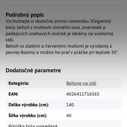
Podrobný popis
Vychutnajte si skutočnú zimnú romantiku. Elegantný
biely behúň s motívom zimného lesa, zvieratiek a
padajúcich snehových vločiek je ideálny na sviatočný
stôl.
Behúň so zlatými a červenými motívmi je vyrobený z
pevnej tkaniny a možno ho prať v práčke pri teplote 30°.
Dodatočné parametre
Kategória
:
Behúne na stôl
EAN
:
4026411716565
Délka výrobku (cm)
:
140
Šířka výrobku (cm)
:
40
Položka bola vypredaná…