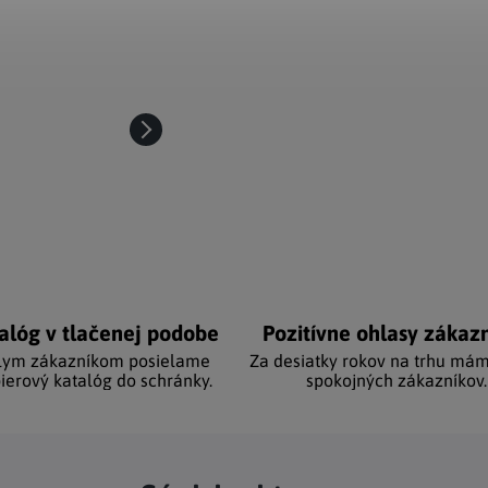
alóg v tlačenej podobe
Pozitívne ohlasy zákaz
lym zákazníkom posielame
Za desiatky rokov na trhu mám
ierový katalóg do schránky.
spokojných zákazníkov.