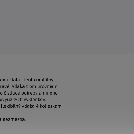
enu zlata - tento mobilný
pravé. Vďaka trom úrovniam
o čistiace potreby a mnoho
nevyužitých výklenkov.
flexibilný vďaka 4 kolieskam
sa nezmestia.