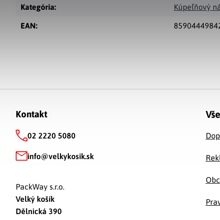
Kategória
:
Kúpeľňový n
EAN
:
8590444984
Zápätie
Vše
Kontakt
02 2220 5080
Dop
info
@
velkykosik.sk
Rek
Obc
PackWay s.r.o.
Velký košík
Prav
Dělnická 390