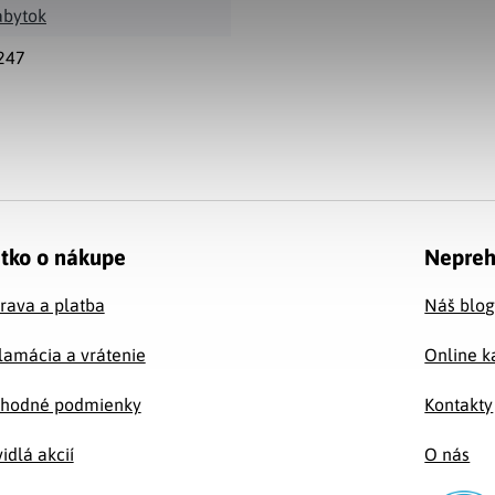
ábytok
247
tko o nákupe
Nepreh
rava a platba
Náš blo
lamácia a vrátenie
Online k
hodné podmienky
Kontakty
idlá akcií
O nás