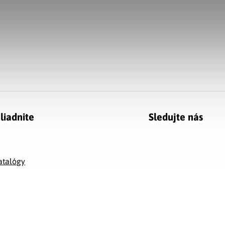
liadnite
Sledujte nás
g
atalógy