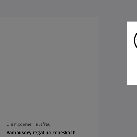
Die moderne Hausfrau
Bambusový regál na kolieskach