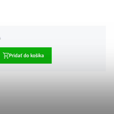
Adventné kalendáre
Adventné svietniky
|
|
Adventné vence
Vianočné osvetlenie
|
|
Vianočné ozdoby
Vianočná dedinka
|
s
Pridať do košíka