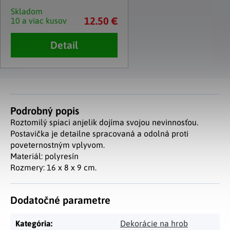
Skladom
12.50 €
10 a viac kusov
Detail
Podrobný popis
Roztomilý spiaci anjelik dojíma svojou nevinnosťou.
Postavička je detailne spracovaná a odolná proti
poveternostným vplyvom.
Materiál: polyresín
Rozmery: 16 x 8 x 9 cm.
Dodatočné parametre
Kategória
:
Dekorácie na hrob