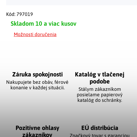
Kód:
797019
Skladom
10 a viac kusov
Možnosti doručenia
Záruka spokojnosti
Katalóg v tlačenej
podobe
Nakupujete bez obáv, férové
​​konanie v každej situácii.
Stálym zákazníkom
posielame papierový
katalóg do schránky.
Pozitívne ohlasy
EÚ distribúcia
zákazníkov
Značkový tovar s garanciou