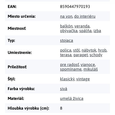
EAN
:
8590447970193
Miesto určenia
:
na von
,
do interiéru
balkón
,
veranda
,
Miestnosť
:
obývačka
,
spálňa
,
izba
Typ
:
stojaca
polica
,
stôl
,
nábytok
,
hrob
,
Umiestnenie
:
terasa
,
parapet
,
schody
pre radosť
,
vianoce
,
Príležitosť
:
spomíname
,
mikuláš
Štýl
:
klasický
,
vintage
Farba výrobku
:
sivá
Materiál
:
umelá živica
Hloubka výrobku (cm)
:
8