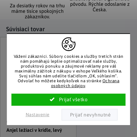
pôvodu. Rýchle odoslanie z
Za desiatky rokov na trhu
Česka.
máme tisíce spokojných
zákazníkov.
Súvisiaci tovar
Vážení zákazníci.
Súbory cookies a služby tretích strán
nám pomáhajú lepšie optimalizovať naše služby,
produktovú ponuku a záujmové reklamy pre váš
maximálny zážitok z nákupu v eshope Veľkého košíka.
Svoj súhlas nám udelíte tlačidlom „OK, súhlasím“.
Odvolať ho môžete kedykoľvek na stránke
Ochrana
osobných údajov
.
Nastavenie
G. Wurm
Anjel ležiaci v krídle, levý